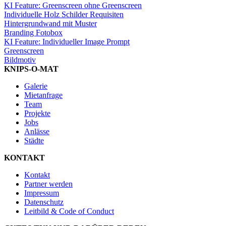
KI Feature: Greenscreen ohne Greenscreen
Individuelle Holz Schilder Requisiten
Hintergrundwand mit Muster
Branding Fotobox
KI Feature: Individueller Image Prompt
Greenscreen
Bildmotiv
KNIPS-O-MAT
Galerie
Mietanfrage
Team
Projekte
Jobs
Anlässe
Städte
KONTAKT
Kontakt
Partner werden
Impressum
Datenschutz
Leitbild & Code of Conduct