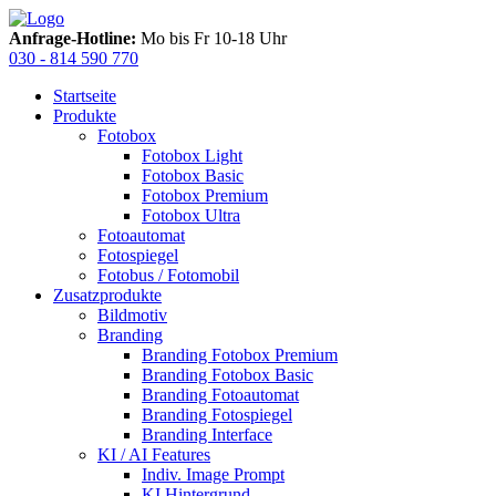
Anfrage-Hotline:
Mo bis Fr 10-18 Uhr
030 - 814 590 770
Startseite
Produkte
Fotobox
Fotobox Light
Fotobox Basic
Fotobox Premium
Fotobox Ultra
Fotoautomat
Fotospiegel
Fotobus / Fotomobil
Zusatzprodukte
Bildmotiv
Branding
Branding Fotobox Premium
Branding Fotobox Basic
Branding Fotoautomat
Branding Fotospiegel
Branding Interface
KI / AI Features
Indiv. Image Prompt
KI Hintergrund