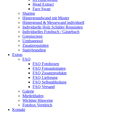
Head Extract
Face Swap
Sharing
Hintergrundwand mit Muster
Hintergrund & Messewand individuell
Individuelle Holz Schilder Requisiten
Individuelles Fotobuch / Gästebuch
Greenscreen
Umfragetool
Zusatzrequisiten
Stativbranding
Extras
FAQ
FAQ Fotoboxen
FAQ Fotoautomaten
FAQ Zusatzprodukte
FAQ Lieferung
FAQ Selbstabholung
FAQ Versand
Galerie
Mietleitfaden
Wichtige Hinweise
Fotobox Vergleich
Kontakt