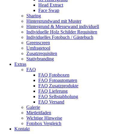
Head Extract
Face Swap
Sharing
Hintergrundwand mit Muster
Hintergrund & Messewand individuell
Individuelle Holz Schilder Requisiten
Individuelles Fotobuch / Gästebuch
Greenscreen
Umfragetool
Zusatzrequisiten
Stativbranding
Extras
FAQ
FAQ Fotoboxen
FAQ Fotoautomaten
FAQ Zusatzprodukte
FAQ Lieferung
FAQ Selbstabholung
FAQ Versand
Galerie
Mietleitfaden
Wichtige Hinweise
Fotobox Vergleich
Kontakt