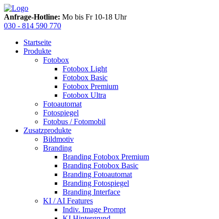
Anfrage-Hotline:
Mo bis Fr 10-18 Uhr
030 - 814 590 770
Startseite
Produkte
Fotobox
Fotobox Light
Fotobox Basic
Fotobox Premium
Fotobox Ultra
Fotoautomat
Fotospiegel
Fotobus / Fotomobil
Zusatzprodukte
Bildmotiv
Branding
Branding Fotobox Premium
Branding Fotobox Basic
Branding Fotoautomat
Branding Fotospiegel
Branding Interface
KI / AI Features
Indiv. Image Prompt
KI Hintergrund