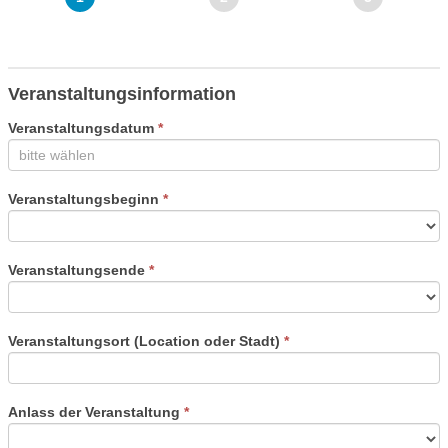
Mat
menschlich
Anfrage
bist,
2020
lasse
(mehrseitig)
dieses
Feld
Veranstaltungsinformation
leer.
Veranstaltungsdatum
*
Veranstaltungsbeginn
*
Veranstaltungsende
*
Veranstaltungsort (Location oder Stadt)
*
Anlass der Veranstaltung
*